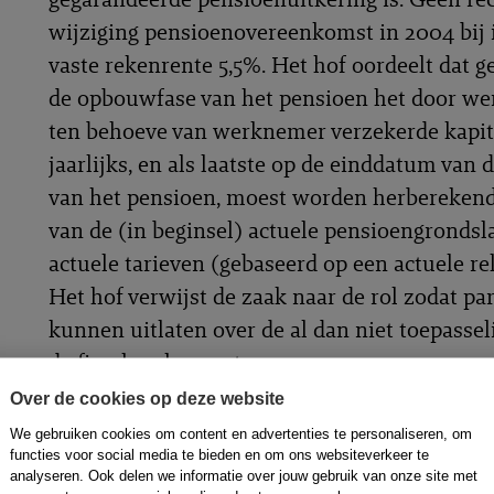
wijziging pensioenovereenkomst in 2004 bij 
vaste rekenrente 5,5%. Het hof oordeelt dat 
de opbouwfase van het pensioen het door we
ten behoeve van werknemer verzekerde kapit
jaarlijks, en als laatste op de einddatum van
van het pensioen, moest worden herberekend
van de (in beginsel) actuele pensioengrondsl
actuele tarieven (gebaseerd op een actuele re
Het hof verwijst de zaak naar de rol zodat par
kunnen uitlaten over de al dan niet toepassel
de fiscale rekenrente.
Gerechtshof Den Haag
(Locatie 's-Gravenhage)
, 18-02-2
Over de cookies op deze website
We gebruiken cookies om content en advertenties te personaliseren, om
functies voor social media te bieden en om ons websiteverkeer te
analyseren. Ook delen we informatie over jouw gebruik van onze site met
Geen pensioenverevening na scheiding J