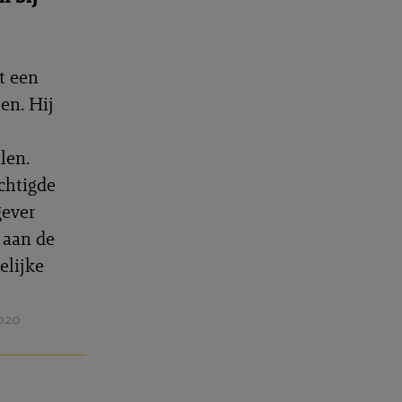
t een
en. Hij
len.
chtigde
gever
 aan de
elijke
020