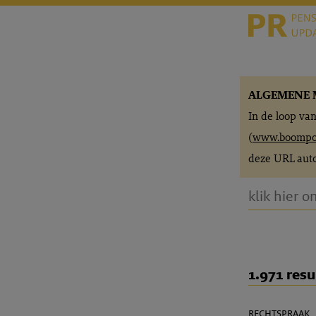
ALGEMENE 
In de loop va
(
www.boompor
deze URL auto
1.971 resu
rechtspraak