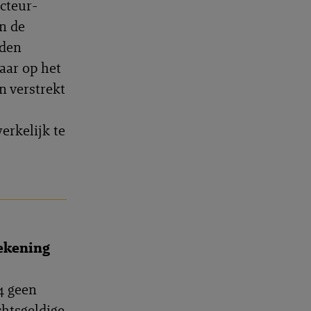
cteur-
n de
rden
aar op het
n verstrekt
rkelijk te
rekening
84 geen
chtsgeldige