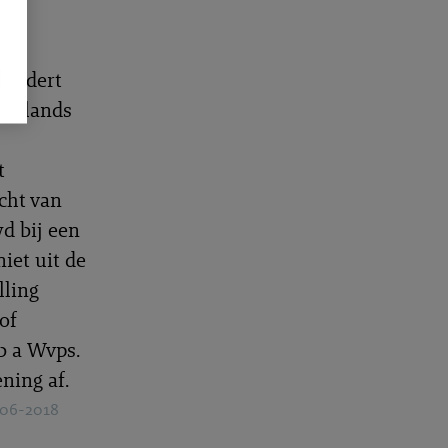
bij
vordert
derlands
t
cht van
d bij een
niet uit de
lling
of
b a Wvps.
ning af.
-06-2018