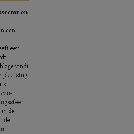
sector en
an een
eft een
rdt
blage vindt
r plaatsing
ts.
 cao-
ingssfeer
van de
r de
an