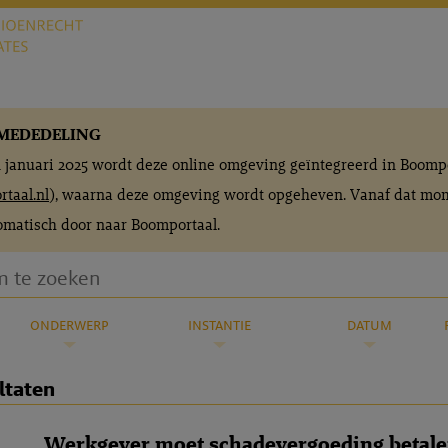
MEDEDELING
n januari 2025 wordt deze online omgeving geïntegreerd in Boomp
taal.nl
), waarna deze omgeving wordt opgeheven. Vanaf dat mom
matisch door naar Boomportaal.
onderwerp
instantie
datum
ltaten
Werkgever moet schadevergoeding betale