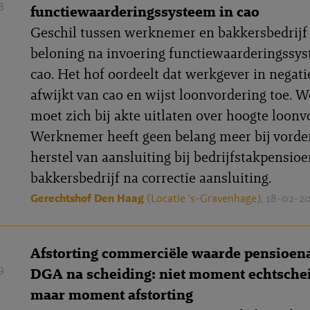
8
functiewaarderingssysteem in cao
Geschil tussen werknemer en bakkersbedrijf
beloning na invoering functiewaarderingssys
cao. Het hof oordeelt dat werkgever in negati
afwijkt van cao en wijst loonvordering toe.
moet zich bij akte uitlaten over hoogte loonv
Werknemer heeft geen belang meer bij vorder
herstel van aansluiting bij bedrijfstakpensio
bakkersbedrijf na correctie aansluiting.
Gerechtshof Den Haag
(Locatie 's-Gravenhage)
, 18-02-2
Afstorting commerciële waarde pensioen
9
DGA na scheiding: niet moment echtsche
maar moment afstorting