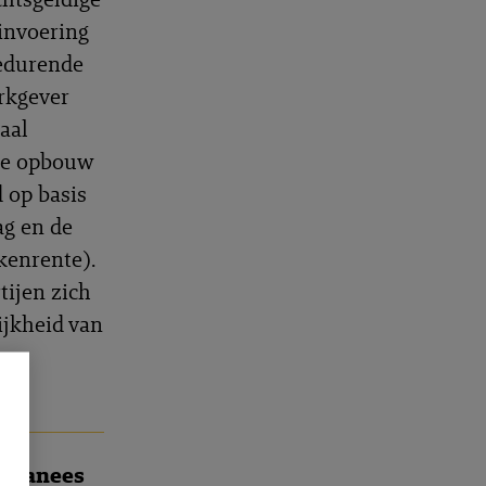
invoering
gedurende
rkgever
aal
 de opbouw
 op basis
ag en de
kenrente).
tijen zich
ijkheid van
020
ordanees