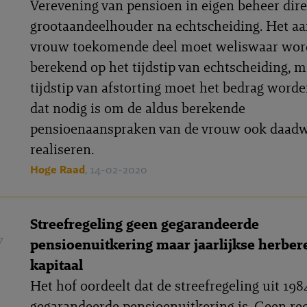
Verevening van pensioen in eigen beheer dire
grootaandeelhouder na echtscheiding. Het aa
vrouw toekomende deel moet weliswaar wo
berekend op het tijdstip van echtscheiding, m
tijdstip van afstorting moet het bedrag worde
dat nodig is om de aldus berekende
pensioenaanspraken van de vrouw ook daadwe
realiseren.
Hoge Raad
, 14-02-2020
Streefregeling geen gegarandeerde
7
pensioenuitkering maar jaarlijkse herbe
kapitaal
Het hof oordeelt dat de streefregeling uit 19
gegarandeerde pensioenuitkering is. Geen re