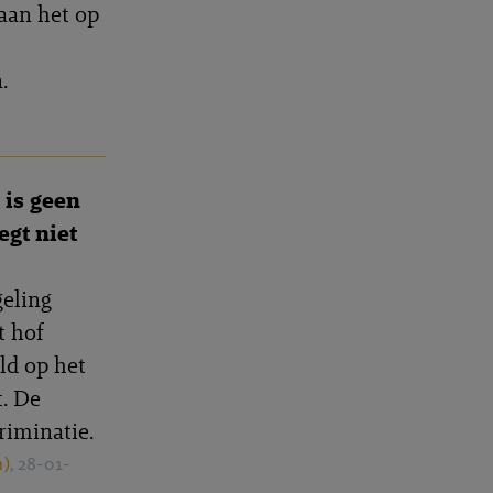
aan het op
.
9
 is geen
egt niet
geling
t hof
old op het
. De
riminatie.
h)
, 28-01-