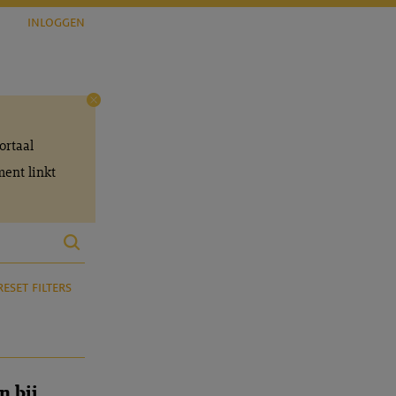
inloggen
ortaal
ent linkt
reset filters
n bij