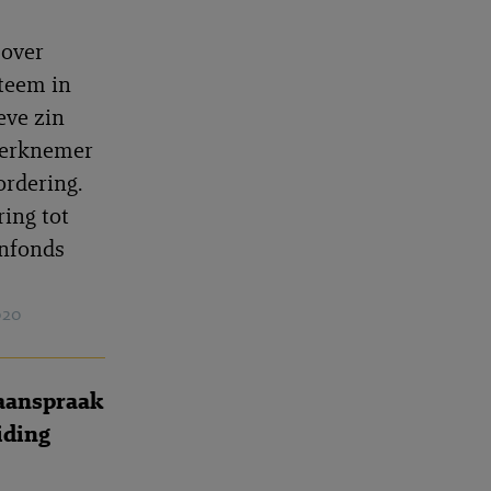
 over
teem in
eve zin
 Werknemer
ordering.
ing tot
enfonds
020
aanspraak
iding