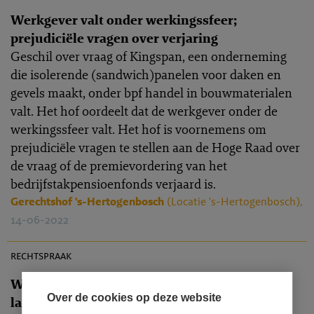
Werkgever valt onder werkingssfeer;
prejudiciële vragen over verjaring
Geschil over vraag of Kingspan, een onderneming
die isolerende (sandwich)panelen voor daken en
gevels maakt, onder bpf handel in bouwmaterialen
valt. Het hof oordeelt dat de werkgever onder de
werkingssfeer valt. Het hof is voornemens om
prejudiciële vragen te stellen aan de Hoge Raad over
de vraag of de premievordering van het
bedrijfstakpensioenfonds verjaard is.
Gerechtshof 's-Hertogenbosch
(Locatie 's-Hertogenbosch)
,
14-06-2022
PR 2022-0029
rechtspraak
Werknemer heeft geen recht op uitkering 70%
Over de cookies op deze website
laatstverdiend salaris