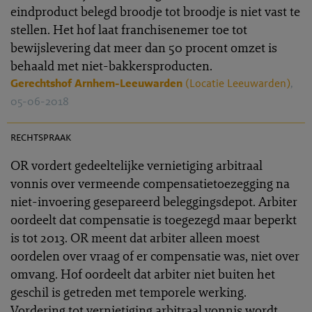
eindproduct belegd broodje tot broodje is niet vast te
stellen. Het hof laat franchisenemer toe tot
bewijslevering dat meer dan 50 procent omzet is
behaald met niet-bakkersproducten.
Gerechtshof Arnhem-Leeuwarden
(Locatie Leeuwarden)
,
05-06-2018
PR 2018-0073
rechtspraak
OR vordert gedeeltelijke vernietiging arbitraal
vonnis over vermeende compensatietoezegging na
niet-invoering gesepareerd beleggingsdepot. Arbiter
oordeelt dat compensatie is toegezegd maar beperkt
is tot 2013. OR meent dat arbiter alleen moest
oordelen over vraag of er compensatie was, niet over
omvang. Hof oordeelt dat arbiter niet buiten het
geschil is getreden met temporele werking.
Vordering tot vernietiging arbitraal vonnis wordt