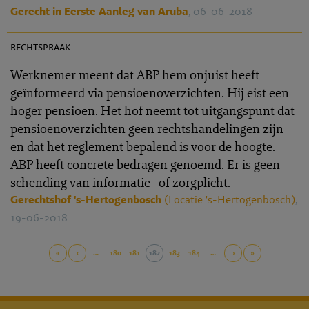
Gerecht in Eerste Aanleg van Aruba
, 06-06-2018
PR 2018-0072
rechtspraak
Werknemer meent dat ABP hem onjuist heeft
geïnformeerd via pensioenoverzichten. Hij eist een
hoger pensioen. Het hof neemt tot uitgangspunt dat
pensioenoverzichten geen rechtshandelingen zijn
en dat het reglement bepalend is voor de hoogte.
ABP heeft concrete bedragen genoemd. Er is geen
schending van informatie- of zorgplicht.
Gerechtshof 's-Hertogenbosch
(Locatie 's-Hertogenbosch)
,
19-06-2018
«
‹
…
180
181
182
183
184
…
›
»