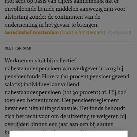
Hof acht op basis van cijfers aannemelijk dat er
onvoldoende liquide middelen aanwezig zijn voor
afstorting zonder de continuïteit van de
onderneming in het gevaar te brengen.
Gerechtshof Amsterdam
(Locatie Amsterdam)
, 15-05-2018
PR 2018-0075
rechtspraak
Werknemer sluit bij collectief
nabestaandenpensioen van werkgever in 2013 bij
pensioenfonds Horeca (10 procent pensioengevend
salaris) individueel aanvullend
nabestaandenpensioen (tot 30 procent) af. Hij had
toen een hersentumor. Het pensioenreglement
bevat een uitsluitingsclausule. Het fonds behoudt
zich het recht voor om de uitkering te weigeren bij
overlijden binnen een jaar aan een bij sluiten
bekende gezondheidstoestand. Werknemer