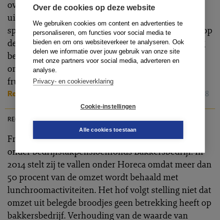
overlijdt. Pensioenfonds beroept zich op de
Over de cookies op deze website
uitsluitingsclausule. Rechtbank oordeelt dat geen
We gebruiken cookies om content en advertenties te
sprake is van verboden wachttijd of strijd met wet op
personaliseren, om functies voor social media te
de medische keuringen. Bewijslast voor rechtmatig
bieden en om ons websiteverkeer te analyseren. Ook
delen we informatie over jouw gebruik van onze site
beroep op uitsluiting van pensioenfonds wordt
met onze partners voor social media, adverteren en
omgedraaid omdat weduwe bewijslevering
analyse.
frustreert.
Privacy- en cookieverklaring
Rechtbank Den Haag
(Locatie 's-Gravenhage)
, 03-05-2018
PR 2018-0069
Cookie-instellingen
rechtspraak
Alle cookies toestaan
Franchisenemer van Bakkerij Bart viel sinds 2007
onder bedrijfstakpensioenfonds Bakkersbedrijf. In
2014 stelt zij te vallen onder Horeca omdat meer dan
50 procent van de omzet wordt behaald met
lunchroomactiviteiten. Het hof volgt stelling niet dat
omzet uit belegde broodjes geen betrekking heeft op
bakkersbedrijf. Verhouding van de waarde van