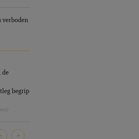
s verboden
8
n de
tleg begrip
2017
›
»