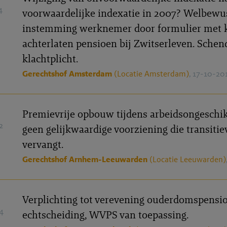
4
voorwaardelijke indexatie in 2007? Welbewu
instemming werknemer door formulier met 
achterlaten pensioen bij Zwitserleven. Schen
klachtplicht.
Gerechtshof Amsterdam
(Locatie Amsterdam)
, 17-10-20
Premievrije opbouw tijdens arbeidsongeschik
2
geen gelijkwaardige voorziening die transiti
vervangt.
Gerechtshof Arnhem-Leeuwarden
(Locatie Leeuwarden)
Verplichting tot verevening ouderdomspensio
4
echtscheiding, WVPS van toepassing.