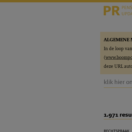
ALGEMENE 
In de loop va
(
www.boompor
deze URL auto
1.971 resu
rechtspraak