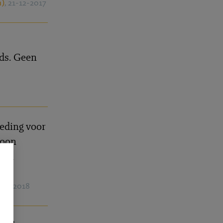
h)
, 21-12-2017
ds. Geen
eding voor
soon
sen
-01-2018