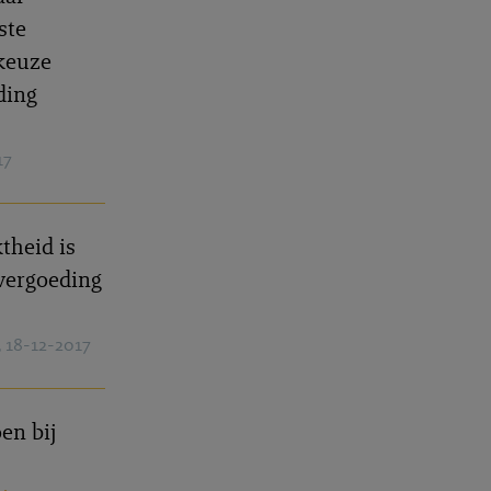
ste
keuze
ding
17
theid is
evergoeding
, 18-12-2017
en bij