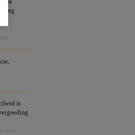
tende
beding
2018
tie,
theid is
evergoeding
-12-2017