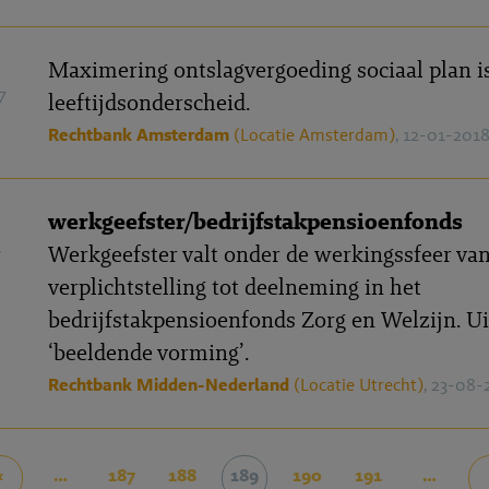
Maximering ontslagvergoeding sociaal plan i
7
leeftijdsonderscheid.
Rechtbank Amsterdam
(Locatie Amsterdam)
, 12-01-201
werkgeefster/bedrijfstakpensioenfonds
4
Werkgeefster valt onder de werkingssfeer va
verplichtstelling tot deelneming in het
bedrijfstakpensioenfonds Zorg en Welzijn. Ui
‘beeldende vorming’.
Rechtbank Midden-Nederland
(Locatie Utrecht)
, 23-08-
‹
…
187
188
189
190
191
…