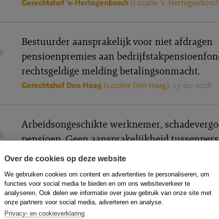
Gerechtshof 's-Hertogenbosch
(Locatie 's-Hertogenbosc
Bestuurder aansprakelijk voor niet afdragen
8
pensioenpremies aan bedrijfstakpensioenfon
rechtsgeldige melding betalingsonmacht.
Gerechtshof Den Haag
(Locatie Den Haag)
, 23-01-2018
Arbeidsongeschikte werknemer, schadevergo
6
pensioen. Geen aansprakelijkheid tussenper
wegens onvoldoende oorzakelijk verband tus
Over de cookies op deze website
eventuele beroepsfout en schade.
We gebruiken cookies om content en advertenties te personaliseren, om
Gerechtshof Arnhem-Leeuwarden
(Locatie Arnhem)
, 09
functies voor social media te bieden en om ons websiteverkeer te
analyseren. Ook delen we informatie over jouw gebruik van onze site met
onze partners voor social media, adverteren en analyse.
Privacy- en cookieverklaring