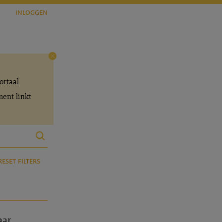
inloggen
ortaal
ent linkt
reset filters
aar